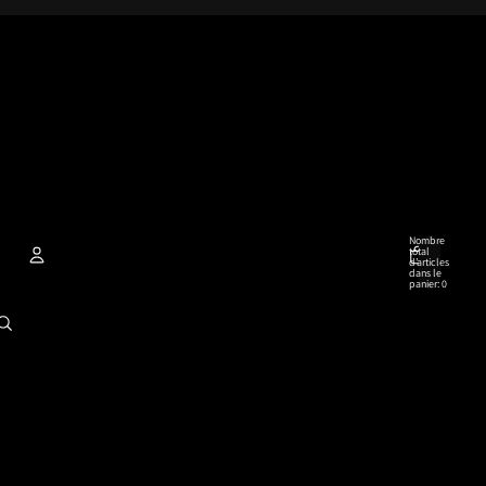
Nombre
total
d’articles
dans le
panier: 0
Compte
Autres options de connexion
Commandes
Profil