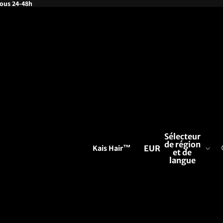
ous 24-48h
Sélecteur
de région
Kais Hair™
EUR
et de
langue